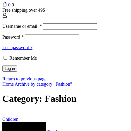
0
0
Free shipping over 49$
Username or email
*
Password
*
Lost password ?
Remember Me
Log in
Return to previous page
Home
Archive by category "Fashion"
Category: Fashion
Children