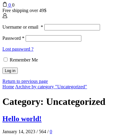
0
0
Free shipping over 49$
Username or email
*
Password
*
Lost password ?
Remember Me
Log in
Return to previous page
Home
Archive by category "Uncategorized"
Category: Uncategorized
Hello world!
January 14, 2023
/
564
/
0